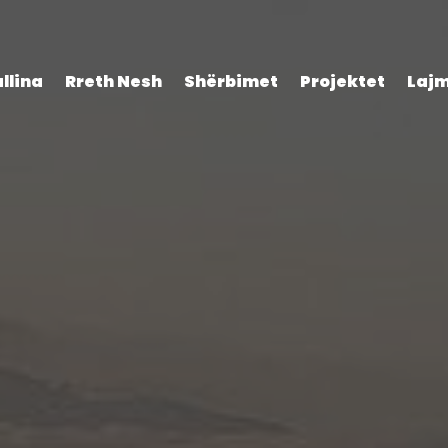
llina
Rreth Nesh
Shërbimet
Projektet
Laj