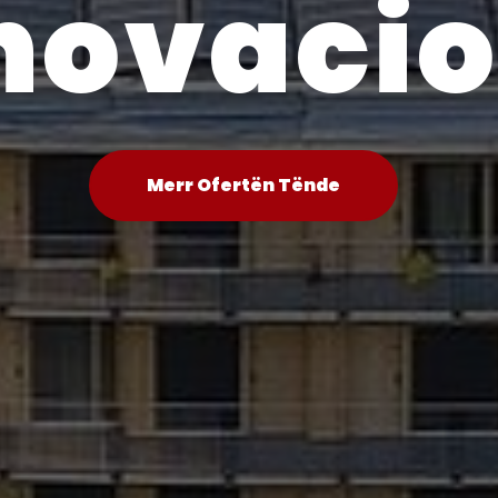
novaci
Merr Ofertën Tënde