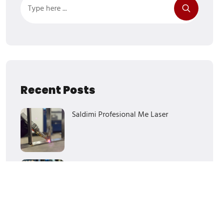
Recent Posts
Saldimi Profesional Me Laser
Mbi 10 Vite Prodhim Dhe
Besueshmëri
Makineri Industriale Të Avancuara